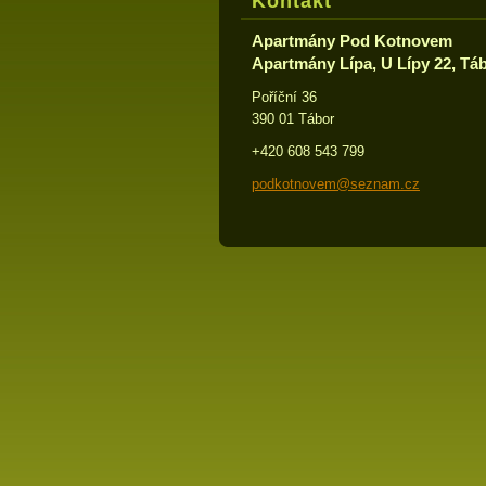
Kontakt
Apartmány Pod Kotnovem
Apartmány Lípa, U Lípy 22, Tá
Poříční 36
390 01 Tábor
+420 608 543 799
podkotno
vem@sezn
am.cz