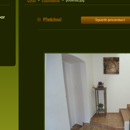
Úvod
>
Fotogalerie
>
podesta.jpg
bor
Předchozí
Spustit prezentaci